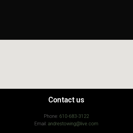
Contact us
Phone:
610-683-3122
Email:
andrestowing@live.com