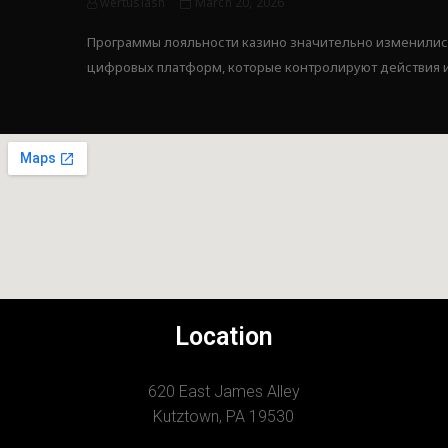
wertuslash
March 20, 2026
Программы лояльности казино значительно изменились
цифровых платформ, которые контролируют действия и
Location
620 East James Alley
Kutztown, PA 19530