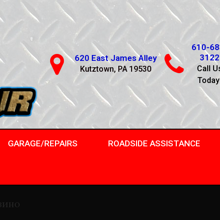
610-68
3122
620 East James Alley
Call U
Kutztown, PA 19530
Today
GARAGE/REPAIRS
ROADSIDE ASSISTANCE
зино