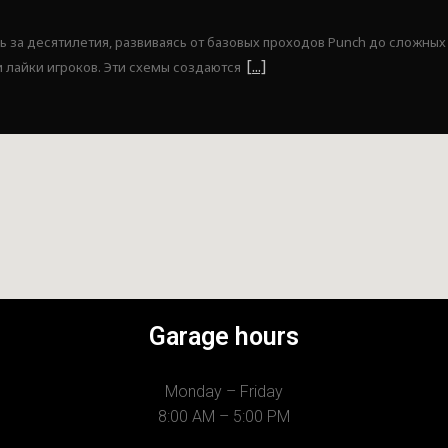
 за десятилетия, развиваясь от базовых проходов Punch до сложных
 лайки игроков. Эти схемы создаются
Garage hours
Monday – Friday
8:00 AM – 5:00 PM