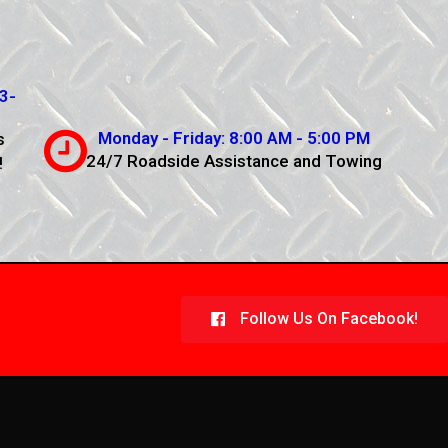
3-
Monday - Friday: 8:00 AM - 5:00 PM
s
24/7 Roadside Assistance and Towing
!
Follow Us On Facebook!