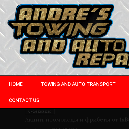
HOME
TOWING AND AUTO TRANSPORT
CONTACT US
UNCATEGORIZED
Акции, промокоды и фрибеты от 1xBe