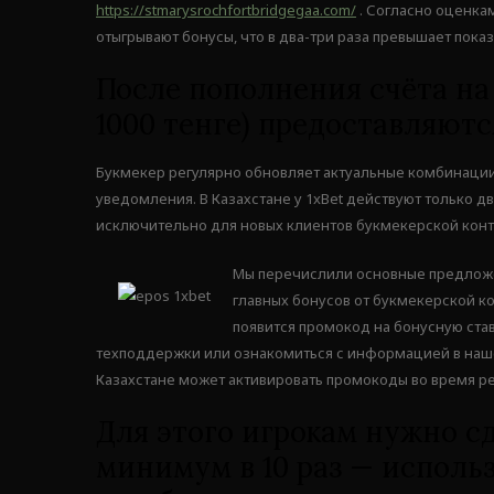
https://stmarysrochfortbridgegaa.com/
. Согласно оценка
отыгрывают бонусы, что в два-три раза превышает показ
После пополнения счёта н
1000 тенге) предоставляют
Букмекер регулярно обновляет актуальные комбинации 
уведомления. В Казахстане у 1xBet действуют только 
исключительно для новых клиентов букмекерской конт
Мы перечислили основные предложен
главных бонусов от букмекерской ко
появится промокод на бонусную ста
техподдержки или ознакомиться с информацией в наше
Казахстане может активировать промокоды во время ре
Для этого игрокам нужно сд
минимум в 10 раз — использ