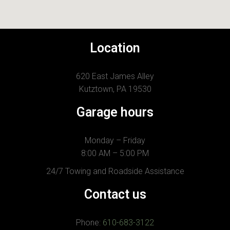
Location
620 East James Alley
Kutztown, PA 19530
Garage hours
Monday – Friday
8:00 AM – 5:00 PM
24/7 Towing and Roadside Assistance
Contact us
Phone:
610-683-3122