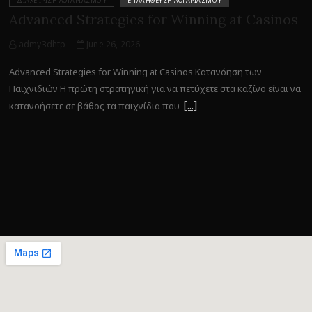
ΔΙΑΧΕΊΡΙΣΗ ΛΟΓΑΡΙΑΣΜΟΎ
ΕΠΑΛΉΘΕΥΣΗ ΛΟΓΑΡΙΑΣΜΟΎ
Advanced Strategies for Winning at Casinos
admy3dhtp
June 26, 2026
Advanced Strategies for Winning at Casinos Κατανόηση των
Παιχνιδιών Η πρώτη στρατηγική για να πετύχετε στα καζίνο είναι να
κατανοήσετε σε βάθος τα παιχνίδια που