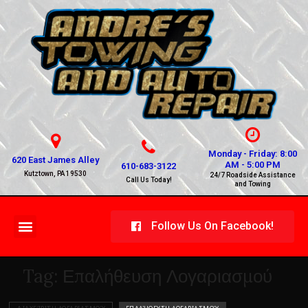
Monday - Friday: 8:00
620 East James Alley
AM - 5:00 PM
610-683-3122
Kutztown, PA 19530
24/7 Roadside Assistance
Call Us Today!
and Towing
Follow Us On Facebook!
Tag:
Επαλήθευση Λογαριασμού