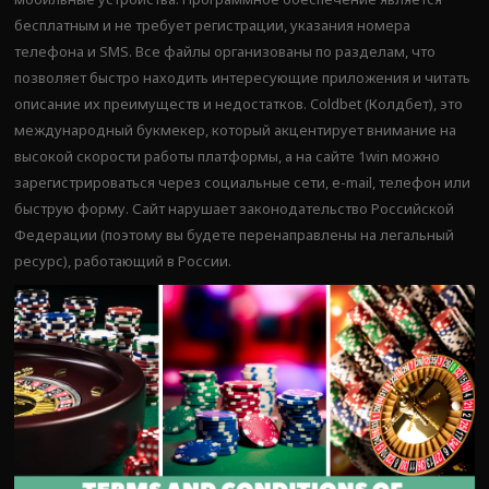
бесплатным и не требует регистрации, указания номера
телефона и SMS. Все файлы организованы по разделам, что
позволяет быстро находить интересующие приложения и читать
описание их преимуществ и недостатков. Coldbet (Колдбет), это
международный букмекер, который акцентирует внимание на
высокой скорости работы платформы, а на сайте 1win можно
зарегистрироваться через социальные сети, e-mail, телефон или
быструю форму. Сайт нарушает законодательство Российской
Федерации (поэтому вы будете перенаправлены на легальный
ресурс), работающий в России.