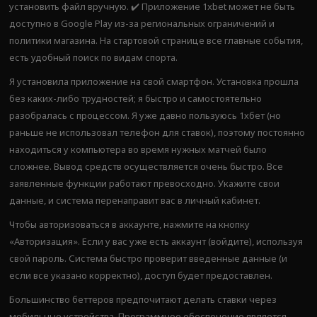
установить файл вручную. ✔️ Приложение 1xbet может не быть
доступно в Google Play из-за региональных ограничений и
политики магазина. На стартовой странице все главные события,
есть удобный поиск по видам спорта.
Я установила приложение на свой смартфон. Установка прошла
без каких-либо трудностей; я быстро и самостоятельно
разобралась с процессом. Я уже давно пользуюсь 1хбет (но
раньше не использовал телефон для ставок), поэтому постоянно
находиться у компьютера во время нужных матчей было
сложнее. Вывод средств осуществляется очень быстро. Все
заявленные функции работают превосходно. Укажите свои
данные, и система перенаправит вас в личный кабинет.
Чтобы авторизоваться в аккаунте, нажмите на кнопку
«Авторизация». Если у вас уже есть аккаунт (войдите), используя
свой пароль. Система быстро проверит введенные данные (и
если все указано корректно), доступ будет предоставлен.
Большинство беттеров предпочитают делать ставки через
мобильные устройства. Программное обеспечение является