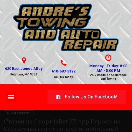
Monday - Friday: 8:00
620 East James Alley
AM - 5:00 PM
610-683-3122
Kutztown, PA 19530
24/7 Roadside Assistance
Call Us Today!
and Towing
Follow Us On Facebook!
UNCATEGORIZED
‎Ставки на Cпорт 1xBet KZ App Игроки из
Казахстана могут получить мобильный