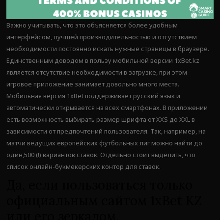
Важно учитывать, что это объясняется более удобным
интерфейсом, лучшей производительностью и отсутствием
необходимости постоянно искать нужные страницы в браузере.
Единственным доводом в пользу мобильной версии 1xBet.kz
является отсутствие необходимости в загрузке, при этом
игровое приложение занимает довольно много места.
Мобильная версия 1xBet поддерживает русский язык и
автоматически открывается на всех смартфонах. В приложении
есть возможность выбирать размер шрифта от XXS до XXL в
зависимости от предпочтений пользователя. Так, например, на
матчи ведущих европейских футбольных лиг можно найти до
один,500 (!) вариантов ставок. Отдельно стоит выделить, что
список онлайн-букмекерских контор для ставок.
Да, если пользоваться только
официальным сайтом 1xBet KZ
или его зеркалом.